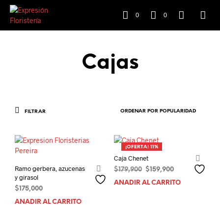
0
0
Cajas
FILTRAR
¡OFERTA! 11%
Caja Chenet
Ramo gerbera, azucenas
El
El
$
179,900
$
159,900
y girasol
precio
precio
AÑADIR AL CARRITO
original
actual
$
175,000
era:
es:
AÑADIR AL CARRITO
$179,900.
$159,900.