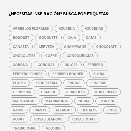
¿NECESITAS INSPIRACIÓN? BUSCA POR ETIQUETAS:
ARREGLOS FLORALES
AZUCENA
AZUCENAS
BOUQUET
BOUQUETE
CAJA
CAJAS
CANASTA
CERVEZA
CHAMPAGNE
CHOCOLATE
CHOCOLATES
COFRE
CONDOLENCIAS
CORONA
CORONAS
DULCES
FERRERO
FERRERO FLORES
FERRERO ROCHER
FLORAL
FLORES
FLORISTERIA
FRUTAS
FUNEBRE
GERBERAS
GIRASOL
GIRASOLES
HORTENSIAS
MARGARITAS
MATRIMONIO
NOVIA
PEREIRA
RAMO
RAMOS
REGALAR
REGALOS
ROSA
ROSAS
ROSAS BLANCAS
ROSAS ROJAS
TRADICIONAL
VELORIO