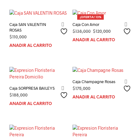
¡OFERTA! 13%
Caja SAN VALENTIN
Caja Con Amor
ROSAS
El
El
$
138,000
$
120,000
$
110,000
precio
precio
AÑADIR AL CARRITO
original
actual
AÑADIR AL CARRITO
era:
es:
$138,000.
$120,000.
Caja Champagne Rosas
Caja SORPRESA BAILEYS
$
175,000
$
188,000
AÑADIR AL CARRITO
AÑADIR AL CARRITO