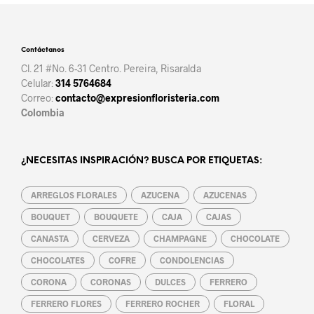
Contáctanos
Cl. 21 #No. 6-31 Centro. Pereira, Risaralda
Celular:
314 5764684
Correo:
contacto@expresionfloristeria.com
Colombia
¿NECESITAS INSPIRACIÓN? BUSCA POR ETIQUETAS:
ARREGLOS FLORALES
AZUCENA
AZUCENAS
BOUQUET
BOUQUETE
CAJA
CAJAS
CANASTA
CERVEZA
CHAMPAGNE
CHOCOLATE
CHOCOLATES
COFRE
CONDOLENCIAS
CORONA
CORONAS
DULCES
FERRERO
FERRERO FLORES
FERRERO ROCHER
FLORAL