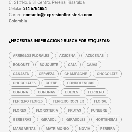
Cl. 21 #No. 6-31 Centro. Pereira, Risaralda
Celular:
314 5764684
Correo:
contacto@expresionfloristeria.com
Colombia
¿NECESITAS INSPIRACIÓN? BUSCA POR ETIQUETAS:
ARREGLOS FLORALES
AZUCENA
AZUCENAS
BOUQUET
BOUQUETE
CAJA
CAJAS
CANASTA
CERVEZA
CHAMPAGNE
CHOCOLATE
CHOCOLATES
COFRE
CONDOLENCIAS
CORONA
CORONAS
DULCES
FERRERO
FERRERO FLORES
FERRERO ROCHER
FLORAL
FLORES
FLORISTERIA
FRUTAS
FUNEBRE
GERBERAS
GIRASOL
GIRASOLES
HORTENSIAS
MARGARITAS
MATRIMONIO
NOVIA
PEREIRA