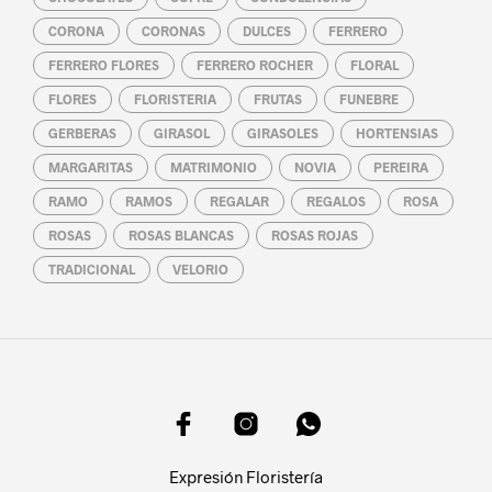
CORONA
CORONAS
DULCES
FERRERO
FERRERO FLORES
FERRERO ROCHER
FLORAL
FLORES
FLORISTERIA
FRUTAS
FUNEBRE
GERBERAS
GIRASOL
GIRASOLES
HORTENSIAS
MARGARITAS
MATRIMONIO
NOVIA
PEREIRA
RAMO
RAMOS
REGALAR
REGALOS
ROSA
ROSAS
ROSAS BLANCAS
ROSAS ROJAS
TRADICIONAL
VELORIO
Expresión Floristería