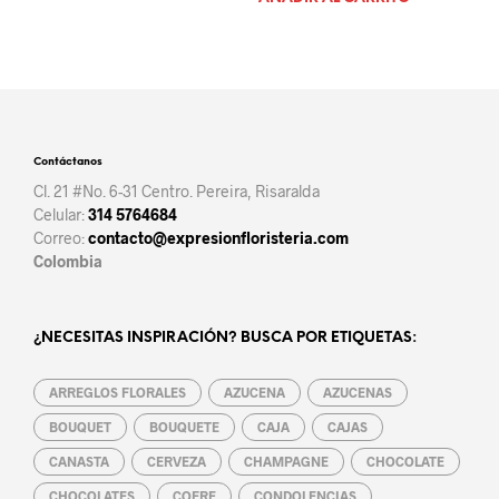
Contáctanos
Cl. 21 #No. 6-31 Centro. Pereira, Risaralda
Celular:
314 5764684
Correo:
contacto@expresionfloristeria.com
Colombia
¿NECESITAS INSPIRACIÓN? BUSCA POR ETIQUETAS:
ARREGLOS FLORALES
AZUCENA
AZUCENAS
BOUQUET
BOUQUETE
CAJA
CAJAS
CANASTA
CERVEZA
CHAMPAGNE
CHOCOLATE
CHOCOLATES
COFRE
CONDOLENCIAS