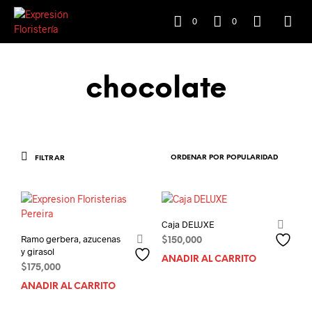
0
0
chocolate
FILTRAR
Caja DELUXE
Ramo gerbera, azucenas
$
150,000
y girasol
AÑADIR AL CARRITO
$
175,000
AÑADIR AL CARRITO