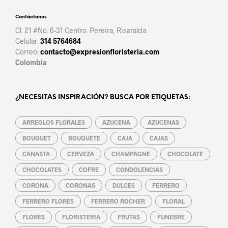
Contáctanos
Cl. 21 #No. 6-31 Centro. Pereira, Risaralda
Celular:
314 5764684
Correo:
contacto@expresionfloristeria.com
Colombia
¿NECESITAS INSPIRACIÓN? BUSCA POR ETIQUETAS:
ARREGLOS FLORALES
AZUCENA
AZUCENAS
BOUQUET
BOUQUETE
CAJA
CAJAS
CANASTA
CERVEZA
CHAMPAGNE
CHOCOLATE
CHOCOLATES
COFRE
CONDOLENCIAS
CORONA
CORONAS
DULCES
FERRERO
FERRERO FLORES
FERRERO ROCHER
FLORAL
FLORES
FLORISTERIA
FRUTAS
FUNEBRE