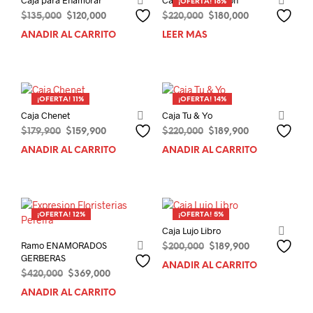
¡OFERTA! 18%
El
El
El
El
$
135,000
$
120,000
$
220,000
$
180,000
precio
precio
precio
precio
AÑADIR AL CARRITO
LEER MÁS
original
actual
original
actual
era:
es:
era:
es:
$135,000.
$120,000.
$220,000.
$180,000.
¡OFERTA! 11%
¡OFERTA! 14%
Caja Chenet
Caja Tu & Yo
El
El
El
El
$
179,900
$
159,900
$
220,000
$
189,900
precio
precio
precio
precio
AÑADIR AL CARRITO
AÑADIR AL CARRITO
original
actual
original
actual
era:
es:
era:
es:
$179,900.
$159,900.
$220,000.
$189,900.
¡OFERTA! 12%
¡OFERTA! 5%
Caja Lujo Libro
Ramo ENAMORADOS
El
El
$
200,000
$
189,900
GERBERAS
precio
precio
AÑADIR AL CARRITO
original
actual
El
El
$
420,000
$
369,000
era:
es:
precio
precio
AÑADIR AL CARRITO
$200,000.
$189,900.
original
actual