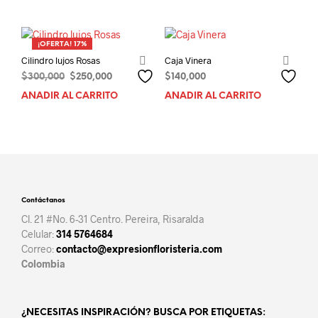
era:
es:
$420,000.
$369,000.
¡OFERTA! 17%
Cilindro lujos Rosas
Caja Vinera
El
El
$
300,000
$
250,000
$
140,000
precio
precio
AÑADIR AL CARRITO
AÑADIR AL CARRITO
original
actual
era:
es:
$300,000.
$250,000.
Contáctanos
Cl. 21 #No. 6-31 Centro. Pereira, Risaralda
Celular:
314 5764684
Correo:
contacto@expresionfloristeria.com
Colombia
¿NECESITAS INSPIRACIÓN? BUSCA POR ETIQUETAS: