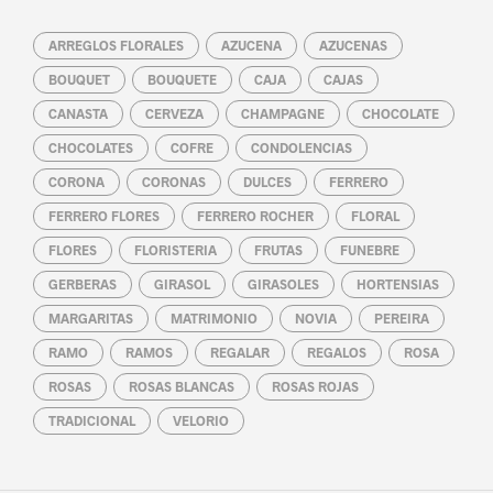
ARREGLOS FLORALES
AZUCENA
AZUCENAS
BOUQUET
BOUQUETE
CAJA
CAJAS
CANASTA
CERVEZA
CHAMPAGNE
CHOCOLATE
CHOCOLATES
COFRE
CONDOLENCIAS
CORONA
CORONAS
DULCES
FERRERO
FERRERO FLORES
FERRERO ROCHER
FLORAL
FLORES
FLORISTERIA
FRUTAS
FUNEBRE
GERBERAS
GIRASOL
GIRASOLES
HORTENSIAS
MARGARITAS
MATRIMONIO
NOVIA
PEREIRA
RAMO
RAMOS
REGALAR
REGALOS
ROSA
ROSAS
ROSAS BLANCAS
ROSAS ROJAS
TRADICIONAL
VELORIO