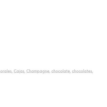
lorales
,
Cajas
,
Champagne
,
chocolate
,
chocolates
,