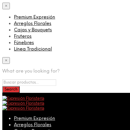
×
Premium Expresión
Arreglos Florales
Cajas y Bouquets
Fruteros
Fúnebres
Línea Tradicional
×
What are you looking for?
Premium Expresión
Arreglos Florales