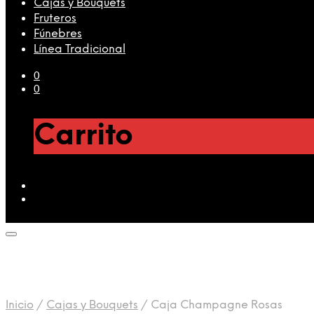
Cajas y Bouquets
Fruteros
Fúnebres
Línea Tradicional
0
0
Carrito
Inicio
/
Cajas y Bouquets
/
Caja Champagne Rosas