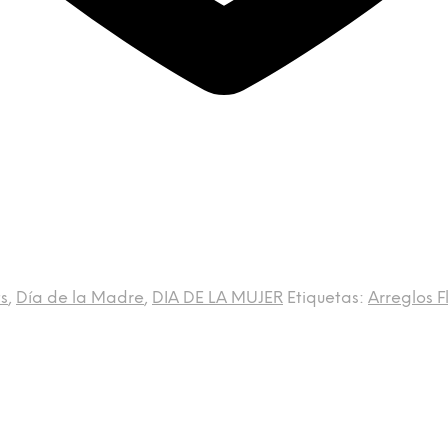
s
,
Día de la Madre
,
DIA DE LA MUJER
Etiquetas:
Arreglos F