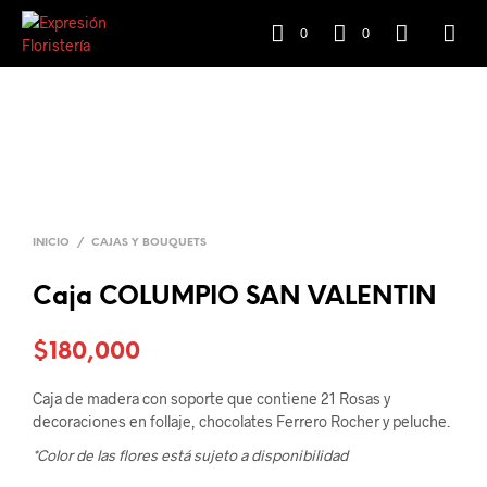
0
0
INICIO
/
CAJAS Y BOUQUETS
Caja COLUMPIO SAN VALENTIN
$
180,000
Caja de madera con soporte que contiene 21 Rosas y
decoraciones en follaje, chocolates Ferrero Rocher y peluche.
*Color de las flores está sujeto a disponibilidad