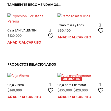
TAMBIÉN TE RECOMENDAMOS…
Ramo rosas y lirios
Caja SAN VALENTIN
$
80,400
$
120,000
AÑADIR AL CARRITO
AÑADIR AL CARRITO
PRODUCTOS RELACIONADOS
¡OFERTA! 11%
Caja Vinera
Caja para Enamorar
El
El
$
140,000
$
135,000
$
120,000
precio
precio
AÑADIR AL CARRITO
AÑADIR AL CARRITO
original
actual
era:
es:
$135,000.
$120,000.