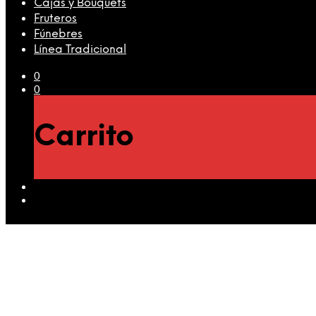
Cajas y Bouquets
Fruteros
Fúnebres
Línea Tradicional
0
0
Carrito