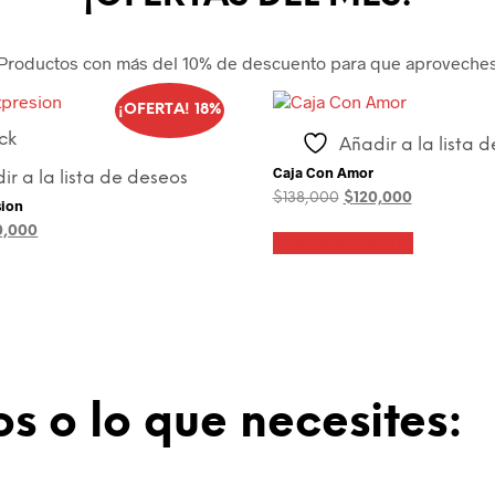
Productos con más del 10% de descuento para que aproveche
¡OFERTA! 18%
ck
Añadir a la lista 
Caja Con Amor
ir a la lista de deseos
El
El
$
138,000
$
120,000
sion
precio
precio
El
0,000
original
actual
Añadir al carrito
cio
precio
era:
es:
inal
actual
$138,000.
$120,000.
es:
0,000.
$180,000.
s o lo que necesites: