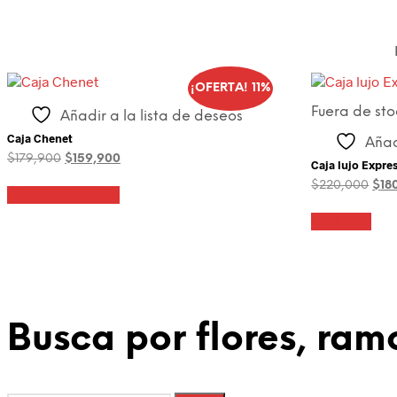
¡OFERTA! 11%
Fuera de sto
Añadir a la lista de deseos
Caja Chenet
Añad
El
El
$
179,900
$
159,900
Caja lujo Expre
precio
precio
El
$
220,000
$
18
original
actual
Añadir al carrito
pre
era:
es:
orig
$179,900.
$159,900.
Leer más
era:
$22
Busca por flores, ramo