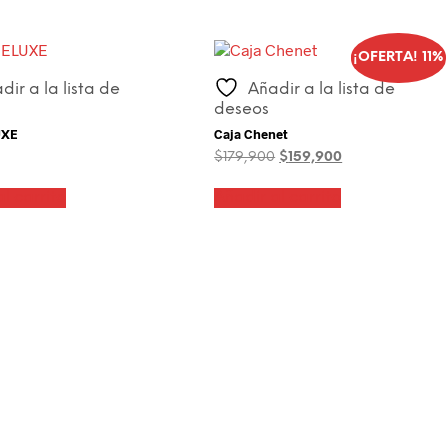
¡OFERTA! 11%
dir a la lista de
Añadir a la lista de
deseos
UXE
Caja Chenet
El
El
$
179,900
$
159,900
precio
precio
original
actual
l carrito
Añadir al carrito
era:
es:
$179,900.
$159,900.