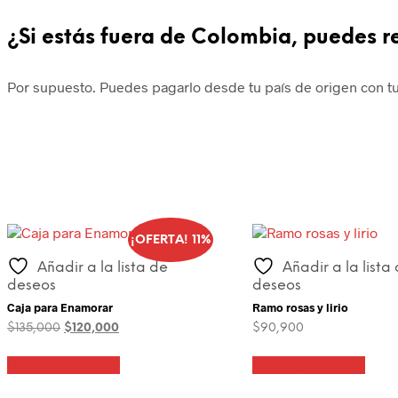
¿Si estás fuera de Colombia, puedes r
Por supuesto. Puedes pagarlo desde tu país de origen con tu 
¡OFERTA! 11%
Añadir a la lista de
Añadir a la lista
deseos
deseos
Caja para Enamorar
Ramo rosas y lirio
El
El
$
135,000
$
120,000
$
90,900
precio
precio
original
actual
Añadir al carrito
Añadir al carrito
era:
es:
$135,000.
$120,000.