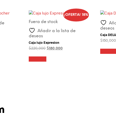
¡OFERTA! 18%
Fuera de stock
 de
Aña
deseos
Añadir a la lista de
Caja DEL
deseos
$
150,000
Caja lujo Expresion
El
El
$
220,000
$
180,000
Añadir a
precio
precio
original
actual
Leer más
era:
es:
$220,000.
$180,000.
m