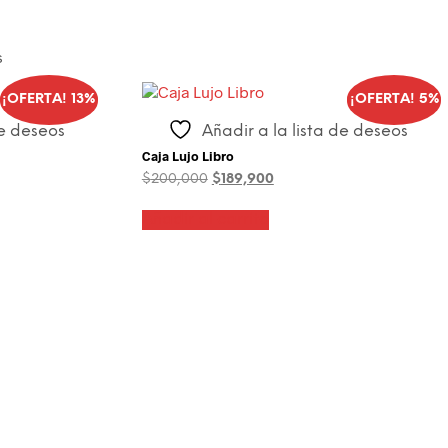
s
¡OFERTA! 13%
¡OFERTA! 5%
de deseos
Añadir a la lista de deseos
Caja Lujo Libro
El
El
$
200,000
$
189,900
precio
precio
original
actual
Añadir al carrito
era:
es:
$200,000.
$189,900.