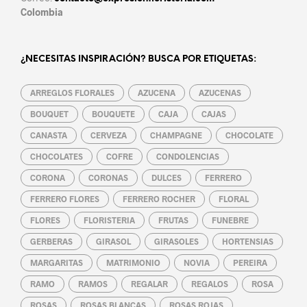
Colombia
¿NECESITAS INSPIRACIÓN? BUSCA POR ETIQUETAS:
ARREGLOS FLORALES
AZUCENA
AZUCENAS
BOUQUET
BOUQUETE
CAJA
CAJAS
CANASTA
CERVEZA
CHAMPAGNE
CHOCOLATE
CHOCOLATES
COFRE
CONDOLENCIAS
CORONA
CORONAS
DULCES
FERRERO
FERRERO FLORES
FERRERO ROCHER
FLORAL
FLORES
FLORISTERIA
FRUTAS
FUNEBRE
GERBERAS
GIRASOL
GIRASOLES
HORTENSIAS
MARGARITAS
MATRIMONIO
NOVIA
PEREIRA
RAMO
RAMOS
REGALAR
REGALOS
ROSA
ROSAS
ROSAS BLANCAS
ROSAS ROJAS