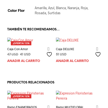
Amarilla, Azul, Blanca, Naranja, Roja,
Color Flor
Rosada, Surtidas
TAMBIÉN TE RECOMENDAMOS…
¡OFERTA! 13%
Caja Con Amor
Caja DELUXE
El
El
47
USD
41
USD
51
USD
precio
precio
AÑADIR AL CARRITO
AÑADIR AL CARRITO
original
actual
era:
es:
47 USD.
41 USD.
PRODUCTOS RELACIONADOS
¡OFERTA! 12%
Ramo ENAMORADOS
Ramo MULTIFLORAL