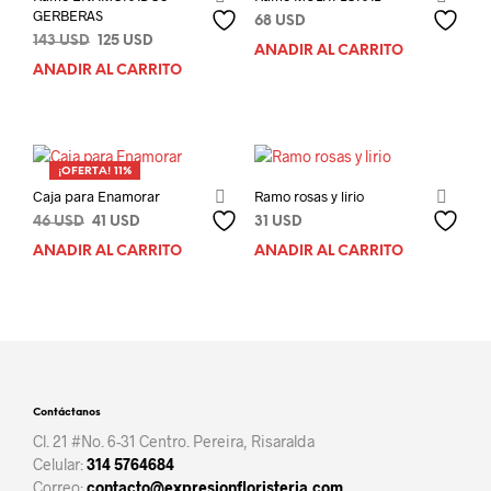
GERBERAS
68
USD
El
El
143
USD
125
USD
AÑADIR AL CARRITO
precio
precio
AÑADIR AL CARRITO
original
actual
era:
es:
143 USD.
125 USD.
¡OFERTA! 11%
Caja para Enamorar
Ramo rosas y lirio
El
El
46
USD
41
USD
31
USD
precio
precio
AÑADIR AL CARRITO
AÑADIR AL CARRITO
original
actual
era:
es:
46 USD.
41 USD.
Contáctanos
Cl. 21 #No. 6-31 Centro. Pereira, Risaralda
Celular:
314 5764684
Correo:
contacto@expresionfloristeria.com