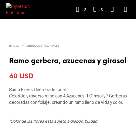
0
0
INICIO
/
ARREGLOS FLORALES
Ramo gerbera, azucenas y girasol
60
USD
Ramo Flores Línea Tradicional:
Colorido y diverso ramo con 4 Azucenas, 1 Girasol y 7 Gerberas
decoradas con follaje; creando un ramo lleno de vida y color.
*Color de las flores está sujeto a disponibilidad