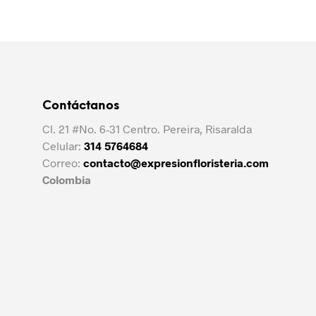
Contáctanos
Cl. 21 #No. 6-31 Centro. Pereira, Risaralda
Celular:
314 5764684
Correo:
contacto@expresionfloristeria.com
Colombia