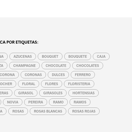
CA POR ETIQUETAS:
NA
AZUCENAS
BOUQUET
BOUQUETE
CAJA
ZA
CHAMPAGNE
CHOCOLATE
CHOCOLATES
CORONA
CORONAS
DULCES
FERRERO
ROCHER
FLORAL
FLORES
FLORISTERIA
ERAS
GIRASOL
GIRASOLES
HORTENSIAS
NOVIA
PEREIRA
RAMO
RAMOS
A
ROSAS
ROSAS BLANCAS
ROSAS ROJAS