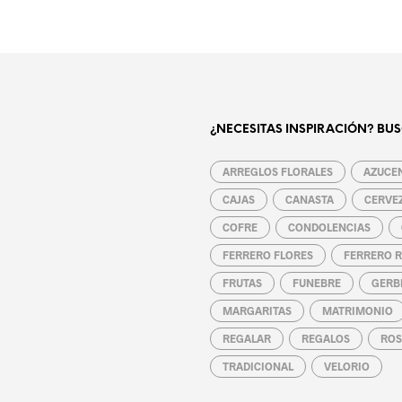
¿NECESITAS INSPIRACIÓN? BUS
ARREGLOS FLORALES
AZUCE
CAJAS
CANASTA
CERVE
COFRE
CONDOLENCIAS
FERRERO FLORES
FERRERO 
FRUTAS
FUNEBRE
GERB
MARGARITAS
MATRIMONIO
REGALAR
REGALOS
ROS
TRADICIONAL
VELORIO