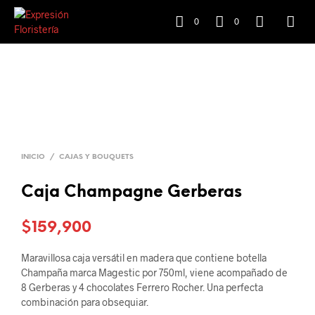
0
0
INICIO
/
CAJAS Y BOUQUETS
Caja Champagne Gerberas
$
159,900
Maravillosa caja versátil en madera que contiene botella
Champaña marca Magestic por 750ml, viene acompañado de
8 Gerberas y 4 chocolates Ferrero Rocher. Una perfecta
combinación para obsequiar.