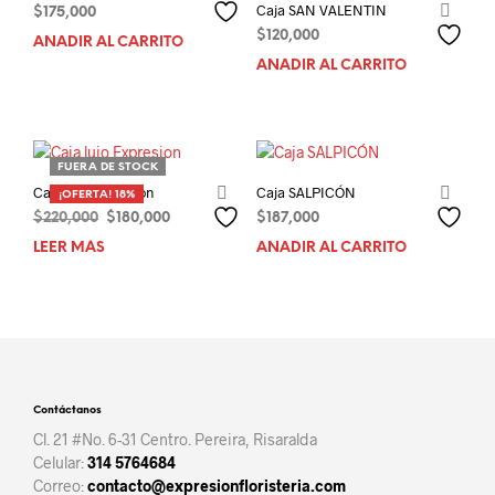
Caja SAN VALENTIN
$
175,000
$
120,000
AÑADIR AL CARRITO
AÑADIR AL CARRITO
FUERA DE STOCK
Caja lujo Expresion
Caja SALPICÓN
¡OFERTA! 18%
El
El
$
220,000
$
180,000
$
187,000
precio
precio
LEER MÁS
AÑADIR AL CARRITO
original
actual
era:
es:
$220,000.
$180,000.
Contáctanos
Cl. 21 #No. 6-31 Centro. Pereira, Risaralda
Celular:
314 5764684
Correo:
contacto@expresionfloristeria.com