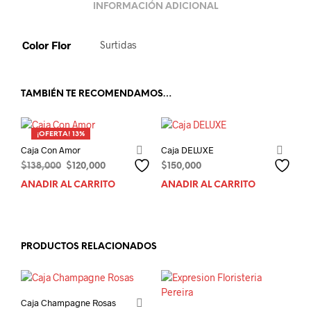
INFORMACIÓN ADICIONAL
Color Flor
Surtidas
TAMBIÉN TE RECOMENDAMOS…
¡OFERTA! 13%
Caja Con Amor
Caja DELUXE
El
El
$
138,000
$
120,000
$
150,000
precio
precio
AÑADIR AL CARRITO
AÑADIR AL CARRITO
original
actual
era:
es:
$138,000.
$120,000.
PRODUCTOS RELACIONADOS
Caja Champagne Rosas