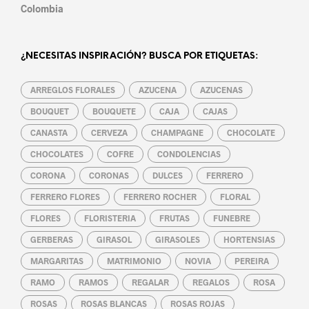
Colombia
¿NECESITAS INSPIRACIÓN? BUSCA POR ETIQUETAS:
ARREGLOS FLORALES
AZUCENA
AZUCENAS
BOUQUET
BOUQUETE
CAJA
CAJAS
CANASTA
CERVEZA
CHAMPAGNE
CHOCOLATE
CHOCOLATES
COFRE
CONDOLENCIAS
CORONA
CORONAS
DULCES
FERRERO
FERRERO FLORES
FERRERO ROCHER
FLORAL
FLORES
FLORISTERIA
FRUTAS
FUNEBRE
GERBERAS
GIRASOL
GIRASOLES
HORTENSIAS
MARGARITAS
MATRIMONIO
NOVIA
PEREIRA
RAMO
RAMOS
REGALAR
REGALOS
ROSA
ROSAS
ROSAS BLANCAS
ROSAS ROJAS