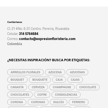
Contáctanos
Cl. 21 #No. 6-31 Centro. Pereira, Risaralda
Celular:
314 5764684
Correo:
contacto@expresionfloristeria.com
Colombia
¿NECESITAS INSPIRACIÓN? BUSCA POR ETIQUETAS:
ARREGLOS FLORALES
AZUCENA
AZUCENAS
BOUQUET
BOUQUETE
CAJA
CAJAS
CANASTA
CERVEZA
CHAMPAGNE
CHOCOLATE
CHOCOLATES
COFRE
CONDOLENCIAS
CORONA
CORONAS
DULCES
FERRERO