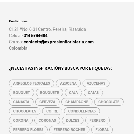
Contáctanos
Cl. 21 #No. 6-31 Centro. Pereira, Risaralda
Celular:
314 5764684
Correo:
contacto@expresionfloristeria.com
Colombia
¿NECESITAS INSPIRACIÓN? BUSCA POR ETIQUETAS:
ARREGLOS FLORALES
AZUCENA
AZUCENAS
BOUQUET
BOUQUETE
CAJA
CAJAS
CANASTA
CERVEZA
CHAMPAGNE
CHOCOLATE
CHOCOLATES
COFRE
CONDOLENCIAS
CORONA
CORONAS
DULCES
FERRERO
FERRERO FLORES
FERRERO ROCHER
FLORAL