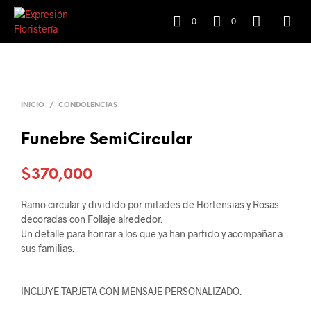
0
0
INICIO
/
CONDOLENCIAS
Funebre SemiCircular
$
370,000
Ramo circular y dividido por mitades de Hortensias y Rosas
decoradas con Follaje alrededor.
Un detalle para honrar a los que ya han partido y acompañar a
sus familias.
INCLUYE TARJETA CON MENSAJE PERSONALIZADO.