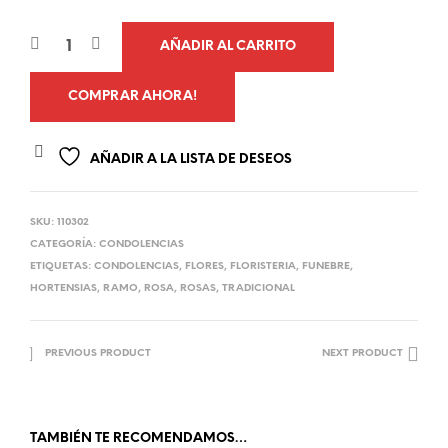
AÑADIR AL CARRITO
COMPRAR AHORA!
AÑADIR A LA LISTA DE DESEOS
SKU:
110302
CATEGORÍA:
CONDOLENCIAS
ETIQUETAS:
CONDOLENCIAS
,
FLORES
,
FLORISTERIA
,
FUNEBRE
,
HORTENSIAS
,
RAMO
,
ROSA
,
ROSAS
,
TRADICIONAL
PREVIOUS PRODUCT
NEXT PRODUCT
TAMBIÉN TE RECOMENDAMOS…