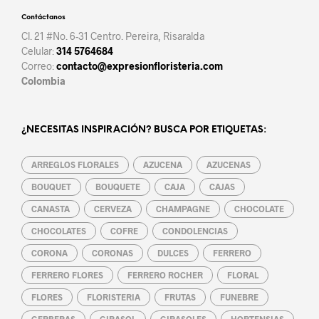
Contáctanos
Cl. 21 #No. 6-31 Centro. Pereira, Risaralda
Celular:
314 5764684
Correo:
contacto@expresionfloristeria.com
Colombia
¿NECESITAS INSPIRACIÓN? BUSCA POR ETIQUETAS:
ARREGLOS FLORALES
AZUCENA
AZUCENAS
BOUQUET
BOUQUETE
CAJA
CAJAS
CANASTA
CERVEZA
CHAMPAGNE
CHOCOLATE
CHOCOLATES
COFRE
CONDOLENCIAS
CORONA
CORONAS
DULCES
FERRERO
FERRERO FLORES
FERRERO ROCHER
FLORAL
FLORES
FLORISTERIA
FRUTAS
FUNEBRE
GERBERAS
GIRASOL
GIRASOLES
HORTENSIAS