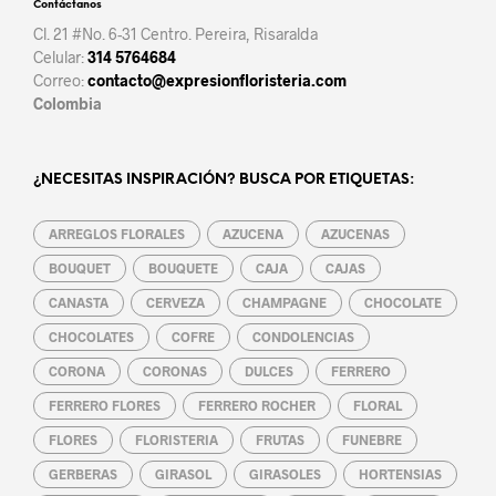
Contáctanos
Cl. 21 #No. 6-31 Centro. Pereira, Risaralda
Celular:
314 5764684
Correo:
contacto@expresionfloristeria.com
Colombia
¿NECESITAS INSPIRACIÓN? BUSCA POR ETIQUETAS:
ARREGLOS FLORALES
AZUCENA
AZUCENAS
BOUQUET
BOUQUETE
CAJA
CAJAS
CANASTA
CERVEZA
CHAMPAGNE
CHOCOLATE
CHOCOLATES
COFRE
CONDOLENCIAS
CORONA
CORONAS
DULCES
FERRERO
FERRERO FLORES
FERRERO ROCHER
FLORAL
FLORES
FLORISTERIA
FRUTAS
FUNEBRE
GERBERAS
GIRASOL
GIRASOLES
HORTENSIAS