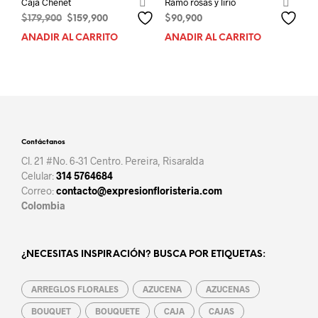
Caja Chenet
Ramo rosas y lirio
El
El
$
179,900
$
159,900
$
90,900
precio
precio
AÑADIR AL CARRITO
AÑADIR AL CARRITO
original
actual
era:
es:
$179,900.
$159,900.
Contáctanos
Cl. 21 #No. 6-31 Centro. Pereira, Risaralda
Celular:
314 5764684
Correo:
contacto@expresionfloristeria.com
Colombia
¿NECESITAS INSPIRACIÓN? BUSCA POR ETIQUETAS:
ARREGLOS FLORALES
AZUCENA
AZUCENAS
BOUQUET
BOUQUETE
CAJA
CAJAS