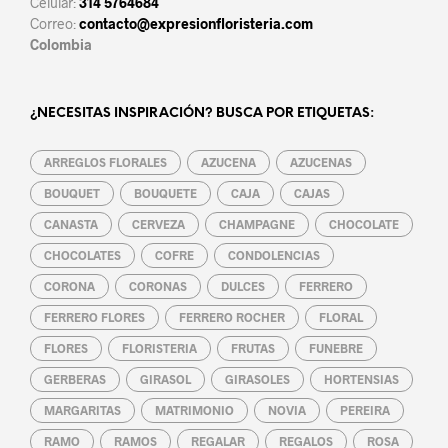
Celular:
314 5764684
Correo:
contacto@expresionfloristeria.com
Colombia
¿NECESITAS INSPIRACIÓN? BUSCA POR ETIQUETAS:
ARREGLOS FLORALES
AZUCENA
AZUCENAS
BOUQUET
BOUQUETE
CAJA
CAJAS
CANASTA
CERVEZA
CHAMPAGNE
CHOCOLATE
CHOCOLATES
COFRE
CONDOLENCIAS
CORONA
CORONAS
DULCES
FERRERO
FERRERO FLORES
FERRERO ROCHER
FLORAL
FLORES
FLORISTERIA
FRUTAS
FUNEBRE
GERBERAS
GIRASOL
GIRASOLES
HORTENSIAS
MARGARITAS
MATRIMONIO
NOVIA
PEREIRA
RAMO
RAMOS
REGALAR
REGALOS
ROSA