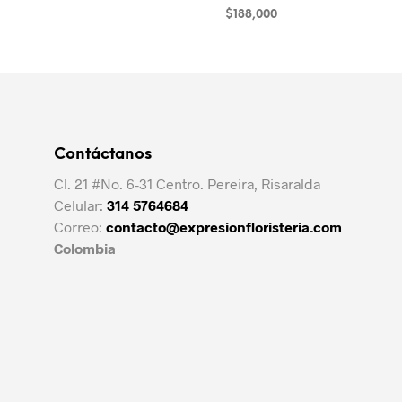
$
188,000
AÑADIR AL CARRITO
Contáctanos
Cl. 21 #No. 6-31 Centro. Pereira, Risaralda
Celular:
314 5764684
Correo:
contacto@expresionfloristeria.com
Colombia