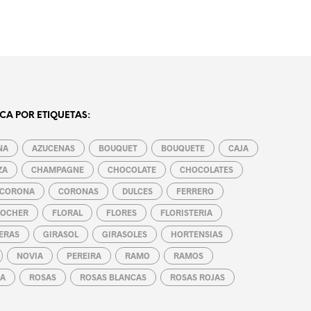
CA POR ETIQUETAS:
NA
AZUCENAS
BOUQUET
BOUQUETE
CAJA
ZA
CHAMPAGNE
CHOCOLATE
CHOCOLATES
CORONA
CORONAS
DULCES
FERRERO
ROCHER
FLORAL
FLORES
FLORISTERIA
ERAS
GIRASOL
GIRASOLES
HORTENSIAS
NOVIA
PEREIRA
RAMO
RAMOS
A
ROSAS
ROSAS BLANCAS
ROSAS ROJAS