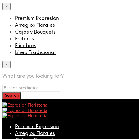
×
Premium Expresión
Arreglos Florales
Cajas y Bouquets
Fruteros
Fúnebres
Línea Tradicional
×
What are you looking for?
Premium Expresión
Arreglos Florales