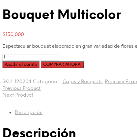
Bouquet Multicolor
$
150,000
Espectacular bouquet elaborado en gran variedad de flores en 
Cantidad
Añadir al carrito
COMPRAR AHORA!
SKU:
120204
Categorías:
Cajas y Bouquets
,
Premium Expr
Previous Product
Next Product
Descripción
Descripción