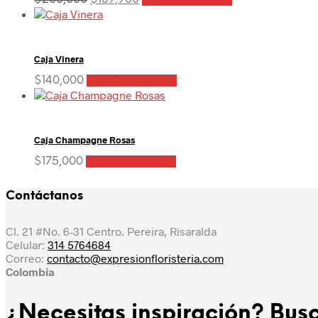
precio
precio
original
actual
era:
es:
$200,000.
$189,900.
Caja Vinera
$
140,000
Añadir al carrito
Caja Champagne Rosas
$
175,000
Añadir al carrito
Contáctanos
Cl. 21 #No. 6-31 Centro. Pereira, Risaralda
Celular:
314 5764684
Correo:
contacto@expresionfloristeria.com
Colombia
¿Necesitas inspiración? Busc