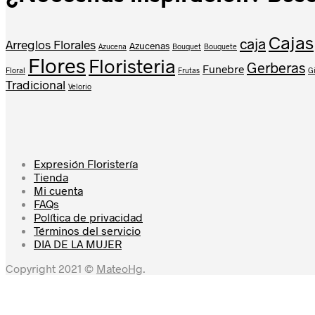
Cajas
caja
Arreglos Florales
Azucenas
Azucena
Bouquet
Bouquete
Flores
Floristeria
Gerberas
Funebre
Floral
Frutas
Gi
Tradicional
Velorio
Expresión Floristería
Tienda
Mi cuenta
FAQs
Política de privacidad
Términos del servicio
DIA DE LA MUJER
Copyright 2021 ©
MateoHg
.