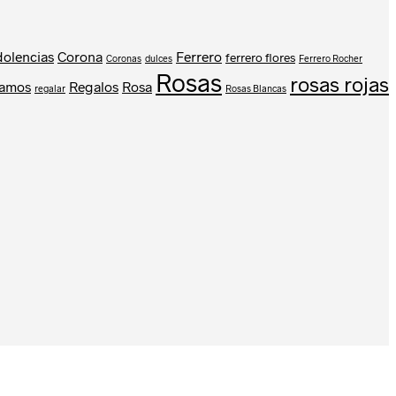
olencias
Corona
Ferrero
ferrero flores
Coronas
dulces
Ferrero Rocher
Rosas
rosas rojas
amos
Regalos
Rosa
regalar
Rosas Blancas