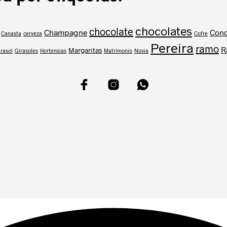
chocolates
chocolate
Champagne
Cond
Canasta
cerveza
Cofre
Pereira
ramo
R
Margaritas
rasol
Girasoles
Hortensias
Matrimonio
Novia