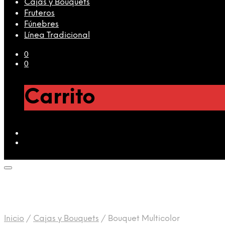
Cajas y Bouquets
Fruteros
Fúnebres
Línea Tradicional
0
0
Carrito
Inicio
/
Cajas y Bouquets
/
Bouquet Multicolor