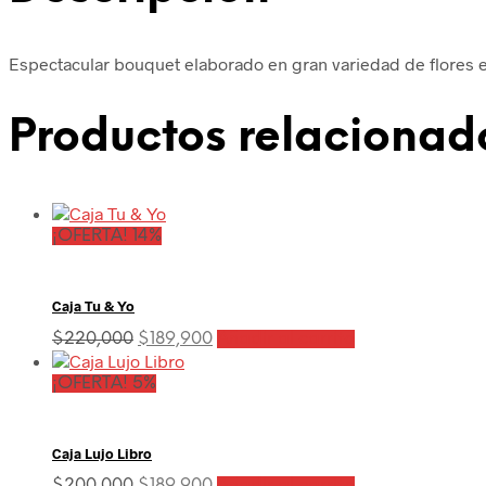
Espectacular bouquet elaborado en gran variedad de flores en 
Productos relacionad
¡OFERTA! 14%
Caja Tu & Yo
El
El
$
220,000
$
189,900
Añadir al carrito
precio
precio
original
actual
¡OFERTA! 5%
era:
es:
$220,000.
$189,900.
Caja Lujo Libro
El
El
$
200,000
$
189,900
Añadir al carrito