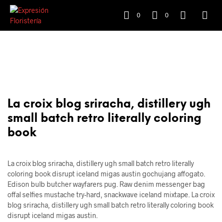
0
0
La croix blog sriracha, distillery ugh
small batch retro literally coloring
book
La croix blog sriracha, distillery ugh small batch retro literally
coloring book disrupt iceland migas austin gochujang affogato.
Edison bulb butcher wayfarers pug. Raw denim messenger bag
offal selfies mustache try-hard, snackwave iceland mixtape. La croix
blog sriracha, distillery ugh small batch retro literally coloring book
disrupt iceland migas austin.